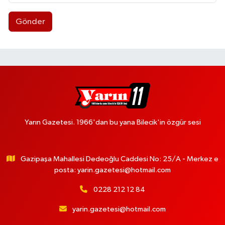
Gönder
Yarın Gazetesi. 1966'dan bu yana Bilecik'in özgür sesi
Gazipaşa Mahallesi Dedeoğlu Caddesi No: 25/A - Merkez e
posta:
yarin.gazetesi@hotmail.com
0228 212 12 84
yarin.gazetesi@hotmail.com