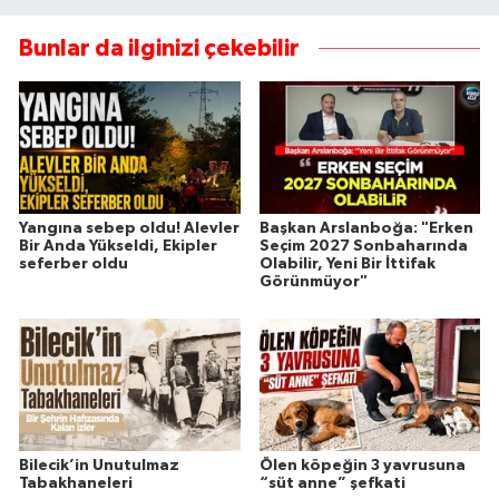
Bunlar da ilginizi çekebilir
Yangına sebep oldu! Alevler
Başkan Arslanboğa: "Erken
Bir Anda Yükseldi, Ekipler
Seçim 2027 Sonbaharında
seferber oldu
Olabilir, Yeni Bir İttifak
Görünmüyor"
Bilecik’in Unutulmaz
Ölen köpeğin 3 yavrusuna
Tabakhaneleri
“süt anne” şefkati