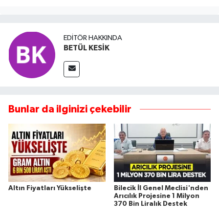
EDITÖR HAKKINDA
BETÜL KESİK
Bunlar da ilginizi çekebilir
Altın Fiyatları Yükselişte
Bilecik İl Genel Meclisi'nden
Arıcılık Projesine 1 Milyon
370 Bin Liralık Destek