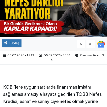
Paylaş
-
+
A
A
06.07.2026 - 15:13
06.07.2026 - 15:14
Okunma Süresi: 3
Dk
KOBİ'lere uygun şartlarda finansman imkânı
sağlaması amacıyla hayata geçirilen TOBB Nefes
Kredisi, esnaf ve sanayiciye nefes olmak yerine