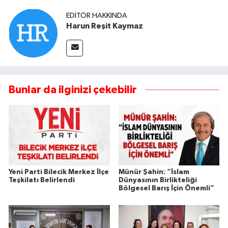
EDITÖR HAKKINDA
Harun Reşit Kaymaz
Bunlar da ilginizi çekebilir
Yeni Parti Bilecik Merkez İlçe
Münür Şahin: “İslam
Teşkilatı Belirlendi
Dünyasının Birlikteliği
Bölgesel Barış İçin Önemli”