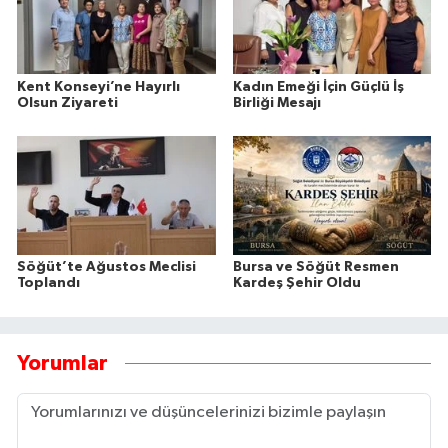
Kent Konseyi’ne Hayırlı
Kadın Emeği İçin Güçlü İş
Olsun Ziyareti
Birliği Mesajı
Söğüt’te Ağustos Meclisi
Bursa ve Söğüt Resmen
Toplandı
Kardeş Şehir Oldu
Yorumlar