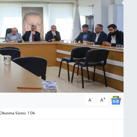
-
+
A
A
Okunma Süresi: 1 Dk