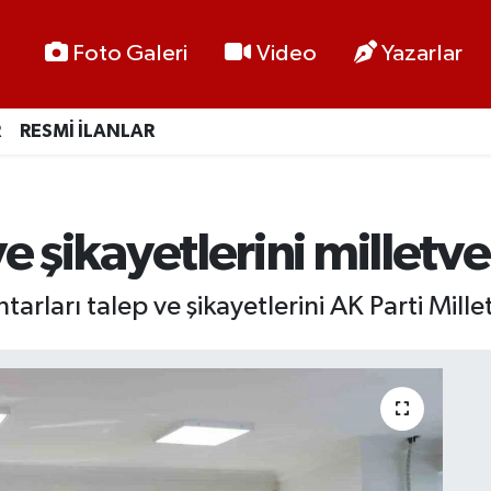
Foto Galeri
Video
Yazarlar
R
RESMİ İLANLAR
 şikayetlerini milletveki
arı talep ve şikayetlerini AK Parti Milletvek