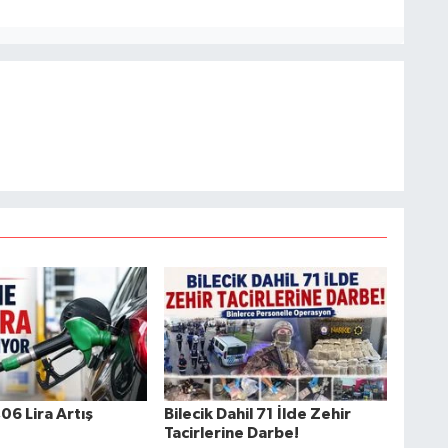
06 Lira Artış
Bilecik Dahil 71 İlde Zehir
Tacirlerine Darbe!