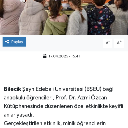
Paylaş
-
+
A
A
17.04.2025 - 15:41
Bilecik
Şeyh Edebali Üniversitesi (BŞEÜ) bağlı
anaokulu öğrencileri, Prof. Dr. Azmi Özcan
Kütüphanesinde düzenlenen özel etkinlikte keyifli
anlar yaşadı.
Gerçekleştirilen etkinlik, minik öğrencilerin