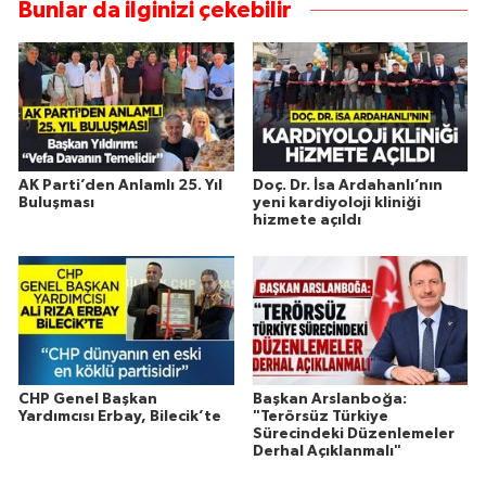
Bunlar da ilginizi çekebilir
AK Parti’den Anlamlı 25. Yıl
Doç. Dr. İsa Ardahanlı’nın
Buluşması
yeni kardiyoloji kliniği
hizmete açıldı
CHP Genel Başkan
Başkan Arslanboğa:
Yardımcısı Erbay, Bilecik’te
"Terörsüz Türkiye
Sürecindeki Düzenlemeler
Derhal Açıklanmalı"