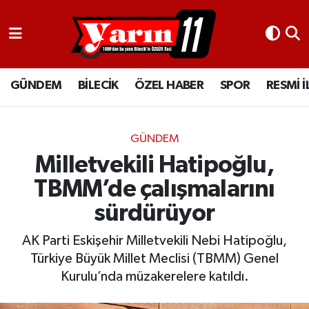
GÜNDEM
Bilecik Nöbetçi Eczaneler
GÜNDEM
BİLECİK
ÖZEL HABER
SPOR
RESMİ 
BİLECİK
Bilecik Hava Durumu
ÖZEL HABER
Bilecik Namaz Vakitleri
GÜNDEM
SPOR
Bilecik Trafik Yoğunluk Haritası
Milletvekili Hatipoğlu,
TBMM’de çalışmalarını
RESMİ İLANLAR
Süper Lig Puan Durumu ve Fikstür
sürdürüyor
Tüm Manşetler
AK Parti Eskişehir Milletvekili Nebi Hatipoğlu,
Türkiye Büyük Millet Meclisi (TBMM) Genel
Son Dakika Haberleri
Kurulu’nda müzakerelere katıldı.
Haber Arşivi