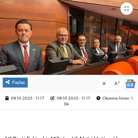
Paylaş
-
+
A
A
08.10.2025 - 11:17
08.10.2025 - 11:17
Okunma Süresi: 1
Dk