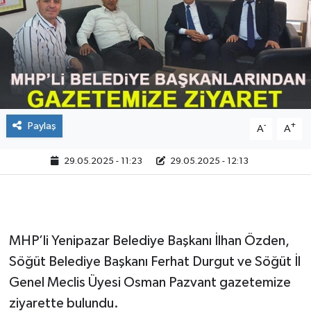
Paylaş
-
+
A
A
29.05.2025 - 11:23
29.05.2025 - 12:13
MHP’li Yenipazar Belediye Başkanı İlhan Özden,
Söğüt Belediye Başkanı Ferhat Durgut ve Söğüt İl
Genel Meclis Üyesi Osman Pazvant gazetemize
ziyarette bulundu.