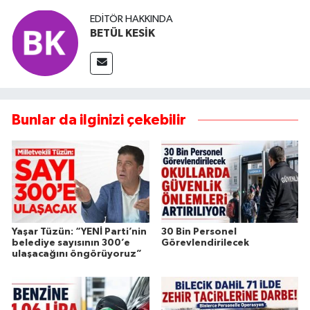
EDITÖR HAKKINDA
BETÜL KESİK
Bunlar da ilginizi çekebilir
Yaşar Tüzün: “YENİ Parti’nin
30 Bin Personel
belediye sayısının 300’e
Görevlendirilecek
ulaşacağını öngörüyoruz”