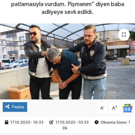
patlamasıyla vurdum. Pişmanım" diyen baba
adliyeye sevk edildi.
Paylaş
-
+
A
A
17.10.2025 - 10:33
17.10.2025 - 10:33
Okunma Süresi: 1
Dk