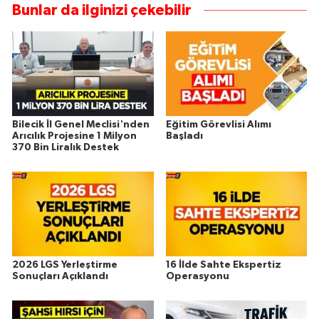
Bunlar da ilginizi çekebilir
Bilecik İl Genel Meclisi'nden
Eğitim Görevlisi Alımı
Arıcılık Projesine 1 Milyon
Başladı
370 Bin Liralık Destek
2026 LGS Yerleştirme
16 İlde Sahte Ekspertiz
Sonuçları Açıklandı
Operasyonu