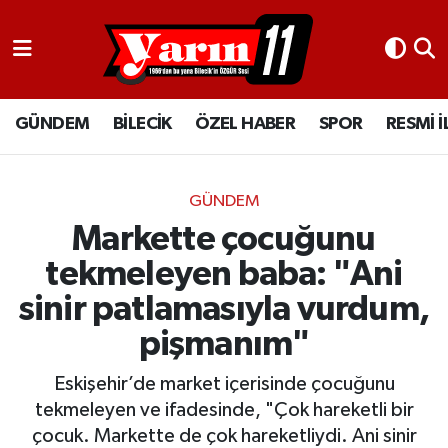
GÜNDEM
Bilecik Nöbetçi Eczaneler
GÜNDEM
BİLECİK
ÖZEL HABER
SPOR
RESMİ 
BİLECİK
Bilecik Hava Durumu
ÖZEL HABER
Bilecik Namaz Vakitleri
GÜNDEM
SPOR
Bilecik Trafik Yoğunluk Haritası
Markette çocuğunu
tekmeleyen baba: "Ani
RESMİ İLANLAR
Süper Lig Puan Durumu ve Fikstür
sinir patlamasıyla vurdum,
Tüm Manşetler
pişmanım"
Son Dakika Haberleri
Eskişehir’de market içerisinde çocuğunu
tekmeleyen ve ifadesinde, "Çok hareketli bir
Haber Arşivi
çocuk. Markette de çok hareketliydi. Ani sinir