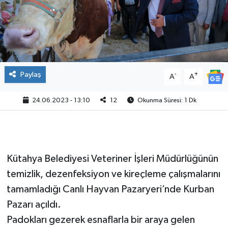
Paylaş
-
+
A
A
24.06.2023 - 13:10
12
Okunma Süresi: 1 Dk
Kütahya Belediyesi Veteriner İşleri Müdürlüğünün
temizlik, dezenfeksiyon ve kireçleme çalışmalarını
tamamladığı Canlı Hayvan Pazaryeri’nde Kurban
Pazarı açıldı.
Padokları gezerek esnaflarla bir araya gelen