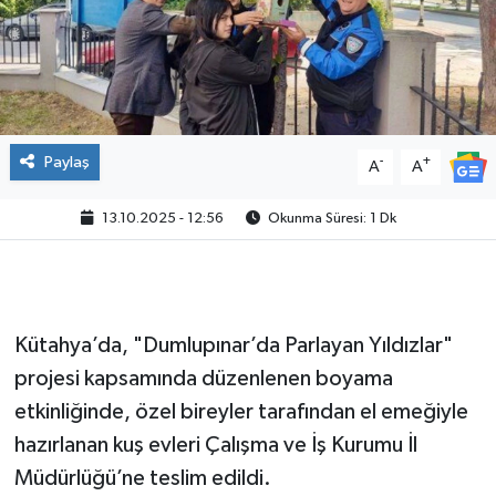
Paylaş
-
+
A
A
13.10.2025 - 12:56
Okunma Süresi: 1 Dk
Kütahya’da, "Dumlupınar’da Parlayan Yıldızlar"
projesi kapsamında düzenlenen boyama
etkinliğinde, özel bireyler tarafından el emeğiyle
hazırlanan kuş evleri Çalışma ve İş Kurumu İl
Müdürlüğü’ne teslim edildi.