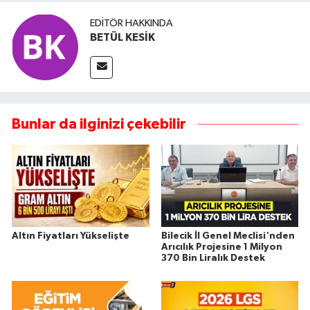
EDITÖR HAKKINDA
BETÜL KESİK
Bunlar da ilginizi çekebilir
Altın Fiyatları Yükselişte
Bilecik İl Genel Meclisi'nden
Arıcılık Projesine 1 Milyon
370 Bin Liralık Destek