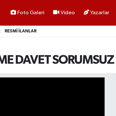
Foto Galeri
Video
Yazarlar
R
RESMİ İLANLAR
ME DAVET SORUMSUZ