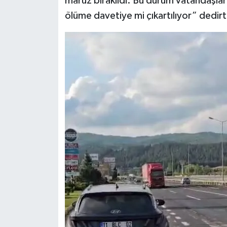
maruz bırakıldı. Bu durum vatandaşlar
ölüme davetiye mi çıkartılıyor” dedirt