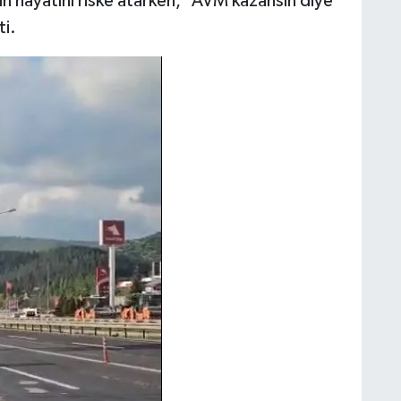
ın hayatını riske atarken, “AVM kazansın diye
ti.