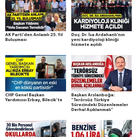
AK Parti’den Anlamlı 25. Yıl
Doç. Dr. İsa Ardahanlı’nın
Buluşması
yeni kardiyoloji kliniği
hizmete açıldı
CHP Genel Başkan
Başkan Arslanboğa:
Yardımcısı Erbay, Bilecik’te
"Terörsüz Türkiye
Sürecindeki Düzenlemeler
Derhal Açıklanmalı"