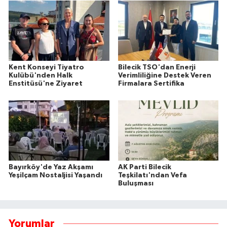
Kent Konseyi Tiyatro
Bilecik TSO'dan Enerji
Kulübü'nden Halk
Verimliliğine Destek Veren
Enstitüsü'ne Ziyaret
Firmalara Sertifika
Bayırköy'de Yaz Akşamı
AK Parti Bilecik
Yeşilçam Nostaljisi Yaşandı
Teşkilatı'ndan Vefa
Buluşması
Yorumlar