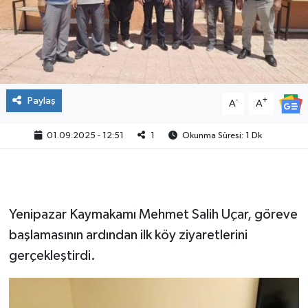
Paylaş
-
+
A
A
01.09.2025 - 12:51
1
Okunma Süresi: 1 Dk
Yenipazar Kaymakamı Mehmet Salih Uçar, göreve
başlamasının ardından ilk köy ziyaretlerini
gerçekleştirdi.