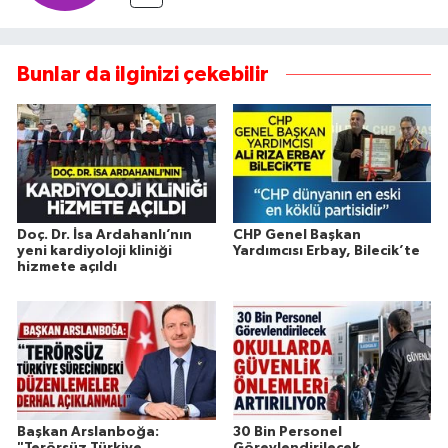
Bunlar da ilginizi çekebilir
Doç. Dr. İsa Ardahanlı’nın
CHP Genel Başkan
yeni kardiyoloji kliniği
Yardımcısı Erbay, Bilecik’te
hizmete açıldı
Başkan Arslanboğa:
30 Bin Personel
"Terörsüz Türkiye
Görevlendirilecek