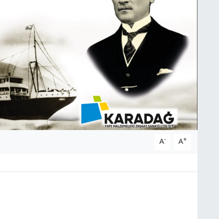
-
+
A
A