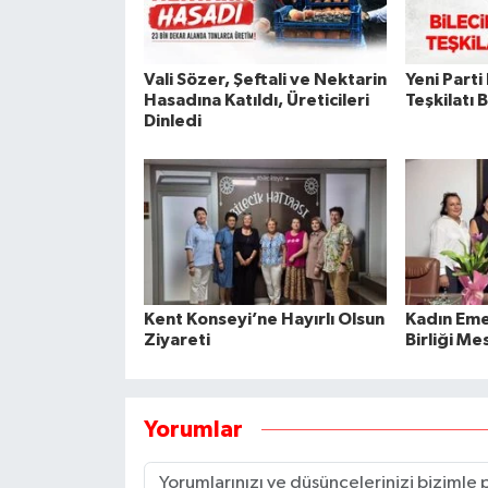
Vali Sözer, Şeftali ve Nektarin
Yeni Parti
Hasadına Katıldı, Üreticileri
Teşkilatı 
Dinledi
Kent Konseyi’ne Hayırlı Olsun
Kadın Emeğ
Ziyareti
Birliği Mes
Yorumlar