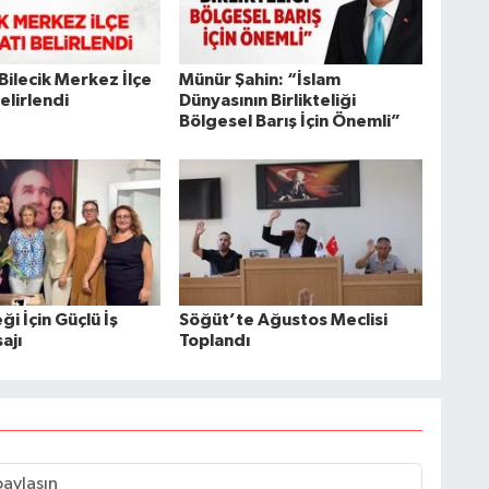
 Bilecik Merkez İlçe
Münür Şahin: “İslam
Belirlendi
Dünyasının Birlikteliği
Bölgesel Barış İçin Önemli”
i İçin Güçlü İş
Söğüt’te Ağustos Meclisi
ajı
Toplandı