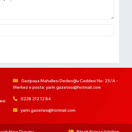
Gazipaşa Mahallesi Dedeoğlu Caddesi No: 25/A -
Merkez e posta:
yarin.gazetesi@hotmail.com
0228 212 12 84
esi
yarin.gazetesi@hotmail.com
lecik Hava Durumu
Bilecik Namaz Vakitleri