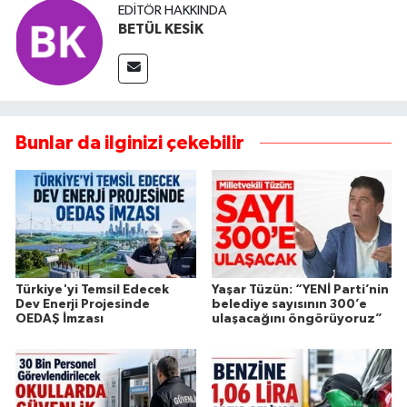
EDITÖR HAKKINDA
BETÜL KESİK
Bunlar da ilginizi çekebilir
Türkiye'yi Temsil Edecek
Yaşar Tüzün: “YENİ Parti’nin
Dev Enerji Projesinde
belediye sayısının 300’e
OEDAŞ İmzası
ulaşacağını öngörüyoruz”