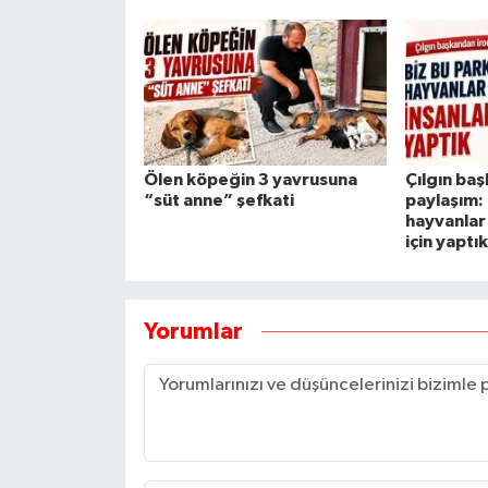
Ölen köpeğin 3 yavrusuna
Çılgın baş
“süt anne” şefkati
paylaşım: 
hayvanlar 
için yaptı
Yorumlar