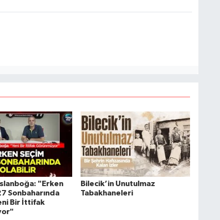
slanboğa: "Erken
Bilecik’in Unutulmaz
27 Sonbaharında
Tabakhaneleri
eni Bir İttifak
or"