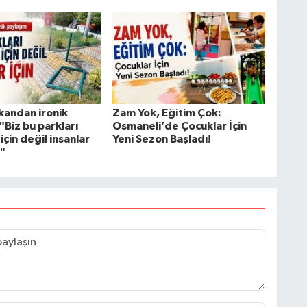
kandan ironik
Zam Yok, Eğitim Çok:
"Biz bu parkları
Osmaneli’de Çocuklar İçin
için değil insanlar
Yeni Sezon Başladı!
k"