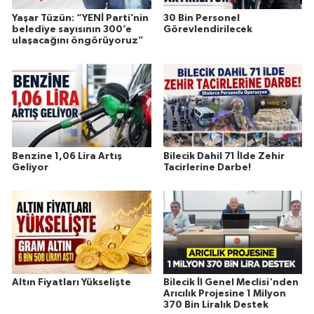
Yaşar Tüzün: “YENİ Parti’nin
30 Bin Personel
belediye sayısının 300’e
Görevlendirilecek
ulaşacağını öngörüyoruz”
Benzine 1,06 Lira Artış
Bilecik Dahil 71 İlde Zehir
Geliyor
Tacirlerine Darbe!
Altın Fiyatları Yükselişte
Bilecik İl Genel Meclisi'nden
Arıcılık Projesine 1 Milyon
370 Bin Liralık Destek