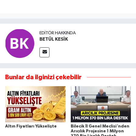
EDITÖR HAKKINDA
BETÜL KESİK
Bunlar da ilginizi çekebilir
Altın Fiyatları Yükselişte
Bilecik İl Genel Meclisi'nden
Arıcılık Projesine 1 Milyon
370 Bin Liralık Destek