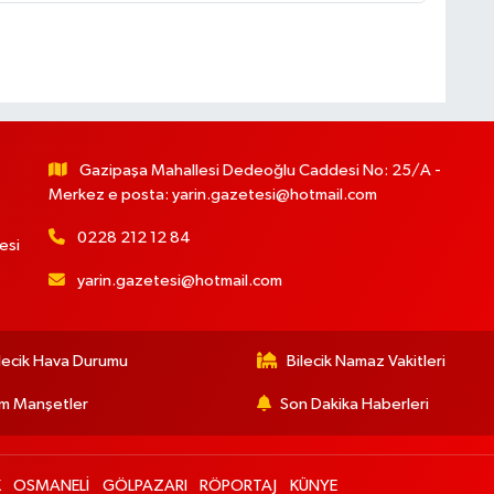
Gazipaşa Mahallesi Dedeoğlu Caddesi No: 25/A -
Merkez e posta:
yarin.gazetesi@hotmail.com
0228 212 12 84
esi
yarin.gazetesi@hotmail.com
lecik Hava Durumu
Bilecik Namaz Vakitleri
m Manşetler
Son Dakika Haberleri
K
OSMANELİ
GÖLPAZARI
RÖPORTAJ
KÜNYE