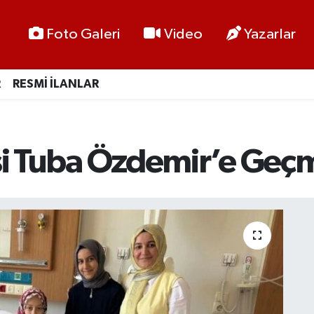
Foto Galeri
Video
Yazarlar
R
RESMİ İLANLAR
si Tuba Özdemir’e Geçm