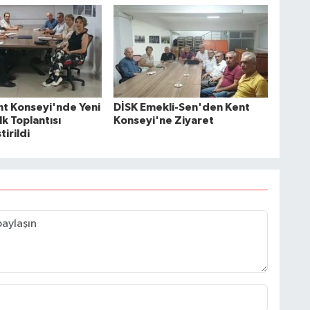
ent Konseyi'nde Yeni
DİSK Emekli-Sen'den Kent
k Toplantısı
Konseyi'ne Ziyaret
irildi