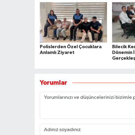
Polislerden Özel Çocuklara
Bilecik K
Anlamlı Ziyaret
Dönemin İl
Gerçekleşt
Yorumlar