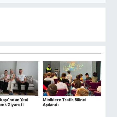
başı'ndan Yeni
Miniklere Trafik Bilinci
ek Ziyareti
Aşılandı