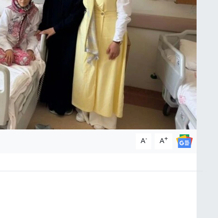
-
+
A
A