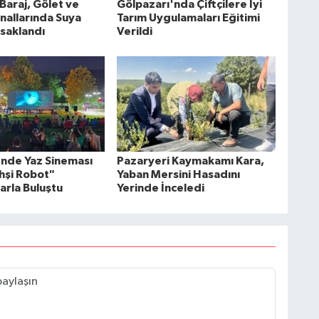
 Baraj, Gölet ve
Gölpazarı'nda Çiftçilere İyi
nallarında Suya
Tarım Uygulamaları Eğitimi
saklandı
Verildi
nde Yaz Sineması
Pazaryeri Kaymakamı Kara,
ahşi Robot"
Yaban Mersini Hasadını
arla Buluştu
Yerinde İnceledi