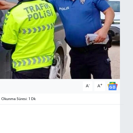
-
+
A
A
Okunma Süresi: 1 Dk