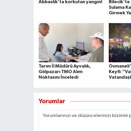
Abbaslık'ta korkutan yangın!
Bilecik'te
Sulama Ka
Girmek Ya
Tarım İl Müdürü Ayvalık,
Osmaneli'
Gölpazarı TMO Alım
Keyfi: "V
Noktasını İnceledi
Vatandaşl
Yorumlar