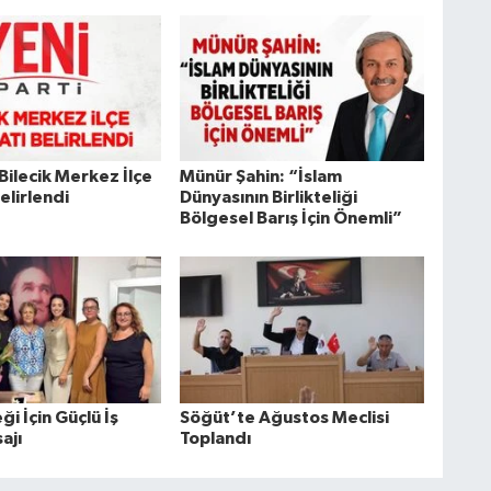
 Bilecik Merkez İlçe
Münür Şahin: “İslam
Belirlendi
Dünyasının Birlikteliği
Bölgesel Barış İçin Önemli”
i İçin Güçlü İş
Söğüt’te Ağustos Meclisi
ajı
Toplandı