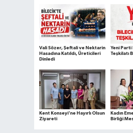
Vali Sözer, Şeftali ve Nektarin
Yeni Parti
Hasadına Katıldı, Üreticileri
Teşkilatı 
Dinledi
Kent Konseyi’ne Hayırlı Olsun
Kadın Emeğ
Ziyareti
Birliği Mes