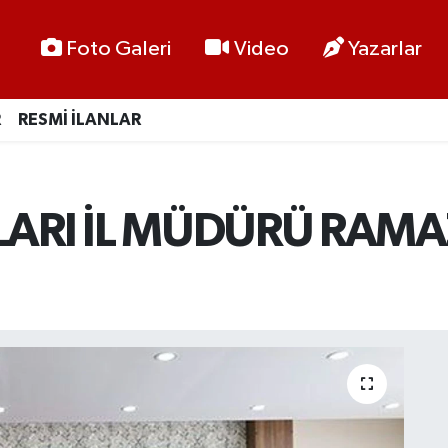
Foto Galeri
Video
Yazarlar
R
RESMİ İLANLAR
LARI İL MÜDÜRÜ RAMA