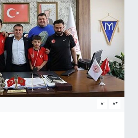
-
+
A
A