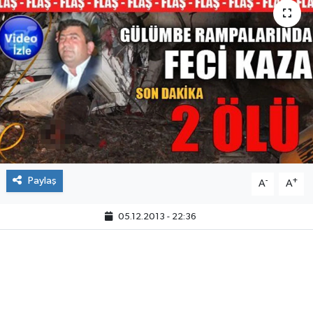
Paylaş
-
+
A
A
05.12.2013 - 22:36