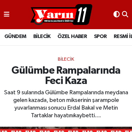
GÜNDEM
Bilecik Nöbetçi Eczaneler
GÜNDEM
BİLECİK
ÖZEL HABER
SPOR
RESMİ 
BİLECİK
Bilecik Hava Durumu
ÖZEL HABER
Bilecik Namaz Vakitleri
BİLECİK
SPOR
Bilecik Trafik Yoğunluk Haritası
Gülümbe Rampalarında
Feci Kaza
RESMİ İLANLAR
Süper Lig Puan Durumu ve Fikstür
Saat 9 sularında Gülümbe Rampalarında meydana
Tüm Manşetler
gelen kazada, beton mikserinin şarampole
yuvarlanması sonucu Erdal Bakal ve Metin
Son Dakika Haberleri
Tartaklar hayatınıkaybetti...
Haber Arşivi