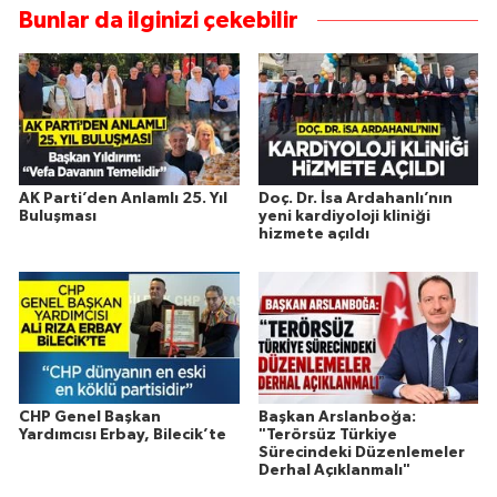
Bunlar da ilginizi çekebilir
AK Parti’den Anlamlı 25. Yıl
Doç. Dr. İsa Ardahanlı’nın
Buluşması
yeni kardiyoloji kliniği
hizmete açıldı
CHP Genel Başkan
Başkan Arslanboğa:
Yardımcısı Erbay, Bilecik’te
"Terörsüz Türkiye
Sürecindeki Düzenlemeler
Derhal Açıklanmalı"