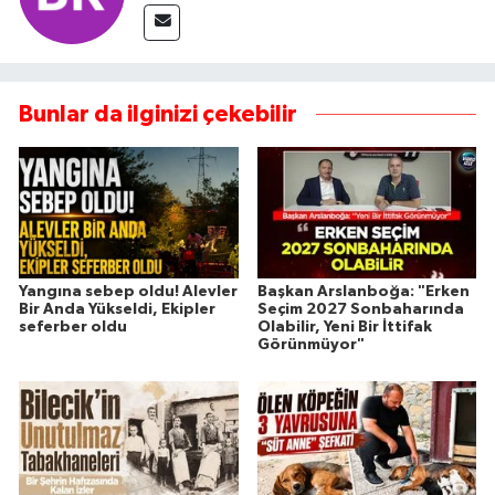
Bunlar da ilginizi çekebilir
Yangına sebep oldu! Alevler
Başkan Arslanboğa: "Erken
Bir Anda Yükseldi, Ekipler
Seçim 2027 Sonbaharında
seferber oldu
Olabilir, Yeni Bir İttifak
Görünmüyor"