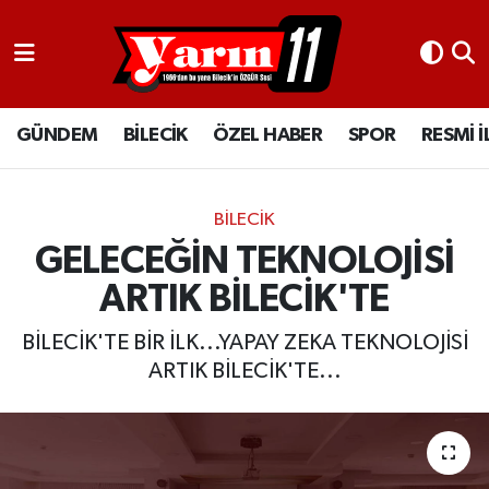
GÜNDEM
Bilecik Nöbetçi Eczaneler
GÜNDEM
BİLECİK
ÖZEL HABER
SPOR
RESMİ 
BİLECİK
Bilecik Hava Durumu
ÖZEL HABER
Bilecik Namaz Vakitleri
BİLECİK
SPOR
Bilecik Trafik Yoğunluk Haritası
GELECEĞİN TEKNOLOJİSİ
ARTIK BİLECİK'TE
RESMİ İLANLAR
Süper Lig Puan Durumu ve Fikstür
BİLECİK'TE BİR İLK...YAPAY ZEKA TEKNOLOJİSİ
Tüm Manşetler
ARTIK BİLECİK'TE...
Son Dakika Haberleri
Haber Arşivi