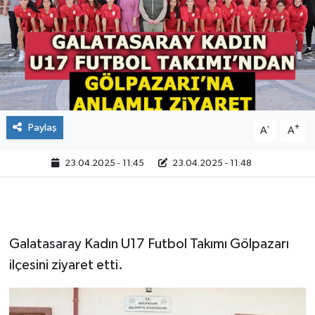
Paylaş
-
+
A
A
23.04.2025 - 11:45
23.04.2025 - 11:48
Galatasaray Kadın U17 Futbol Takımı Gölpazarı
ilçesini ziyaret etti.