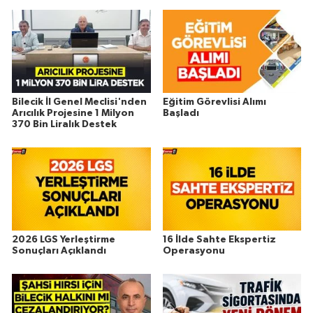
Bilecik İl Genel Meclisi'nden
Eğitim Görevlisi Alımı
Arıcılık Projesine 1 Milyon
Başladı
370 Bin Liralık Destek
2026 LGS Yerleştirme
16 İlde Sahte Ekspertiz
Sonuçları Açıklandı
Operasyonu