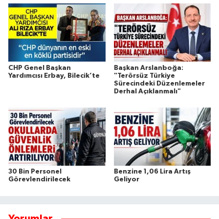
CHP Genel Başkan
Başkan Arslanboğa:
Yardımcısı Erbay, Bilecik’te
"Terörsüz Türkiye
Sürecindeki Düzenlemeler
Derhal Açıklanmalı"
30 Bin Personel
Benzine 1,06 Lira Artış
Görevlendirilecek
Geliyor
Yorumlar