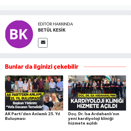
EDITÖR HAKKINDA
BETÜL KESİK
Bunlar da ilginizi çekebilir
AK Parti’den Anlamlı 25. Yıl
Doç. Dr. İsa Ardahanlı’nın
Buluşması
yeni kardiyoloji kliniği
hizmete açıldı