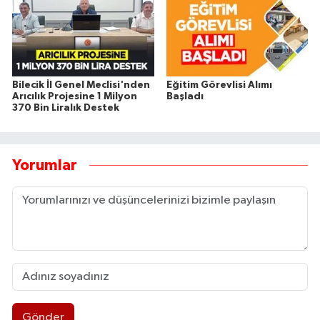
Bilecik İl Genel Meclisi'nden
Eğitim Görevlisi Alımı
Arıcılık Projesine 1 Milyon
Başladı
370 Bin Liralık Destek
Yorumlar
Gönder