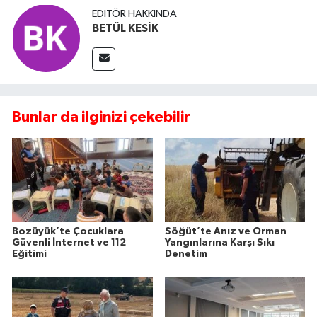
EDITÖR HAKKINDA
BETÜL KESİK
Bunlar da ilginizi çekebilir
Bozüyük’te Çocuklara
Söğüt’te Anız ve Orman
Güvenli İnternet ve 112
Yangınlarına Karşı Sıkı
Eğitimi
Denetim