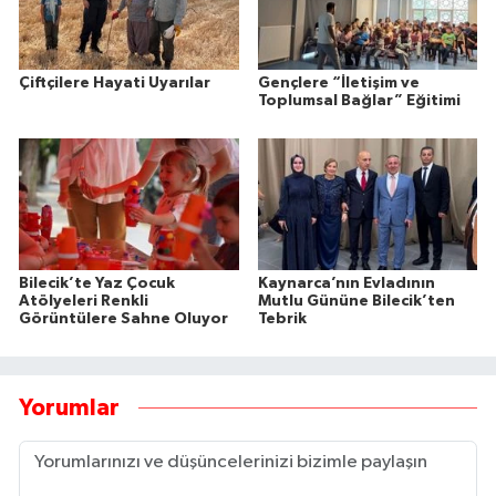
Çiftçilere Hayati Uyarılar
Gençlere “İletişim ve
Toplumsal Bağlar” Eğitimi
Bilecik’te Yaz Çocuk
Kaynarca’nın Evladının
Atölyeleri Renkli
Mutlu Gününe Bilecik’ten
Görüntülere Sahne Oluyor
Tebrik
Yorumlar