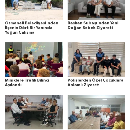
Osmaneli Belediyesi'nden
Başkan Subaşı'ndan Yeni
İlçenin Dört Bir Yanında
Doğan Bebek Ziyareti
Yoğun Çalışma
Miniklere Trafik Bilinci
Polislerden Özel Çocuklara
Aşılandı
Anlamlı Ziyaret