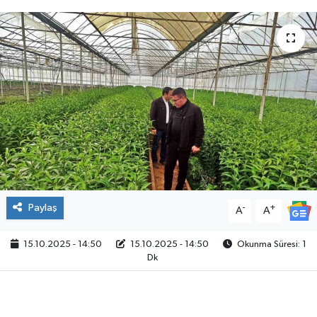
Paylaş
-
+
A
A
15.10.2025 - 14:50
15.10.2025 - 14:50
Okunma Süresi: 1
Dk