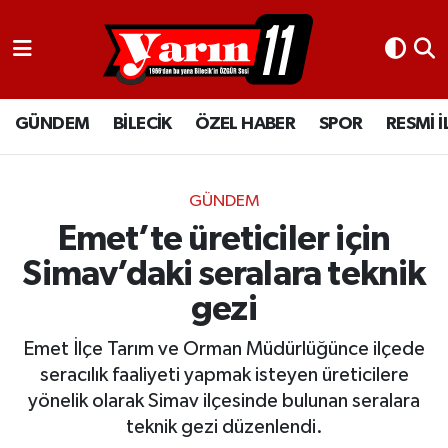
GÜNDEM
Bilecik Nöbetçi Eczaneler
GÜNDEM
BİLECİK
ÖZEL HABER
SPOR
RESMİ 
BİLECİK
Bilecik Hava Durumu
ÖZEL HABER
Bilecik Namaz Vakitleri
GÜNDEM
SPOR
Bilecik Trafik Yoğunluk Haritası
Emet’te üreticiler için
Simav’daki seralara teknik
RESMİ İLANLAR
Süper Lig Puan Durumu ve Fikstür
gezi
Tüm Manşetler
Emet İlçe Tarım ve Orman Müdürlüğünce ilçede
seracılık faaliyeti yapmak isteyen üreticilere
Son Dakika Haberleri
yönelik olarak Simav ilçesinde bulunan seralara
teknik gezi düzenlendi.
Haber Arşivi