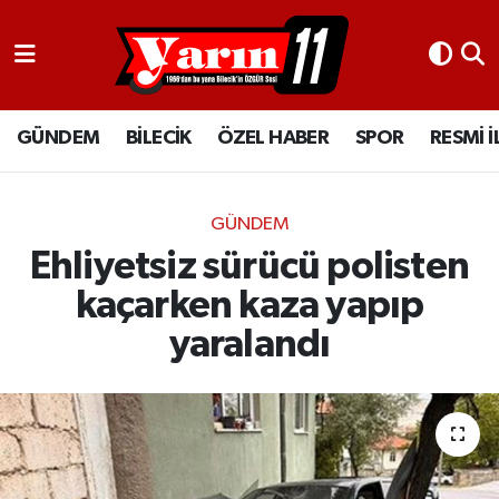
GÜNDEM
Bilecik Nöbetçi Eczaneler
GÜNDEM
BİLECİK
ÖZEL HABER
SPOR
RESMİ 
BİLECİK
Bilecik Hava Durumu
ÖZEL HABER
Bilecik Namaz Vakitleri
GÜNDEM
SPOR
Bilecik Trafik Yoğunluk Haritası
Ehliyetsiz sürücü polisten
kaçarken kaza yapıp
RESMİ İLANLAR
Süper Lig Puan Durumu ve Fikstür
yaralandı
Tüm Manşetler
Son Dakika Haberleri
Haber Arşivi