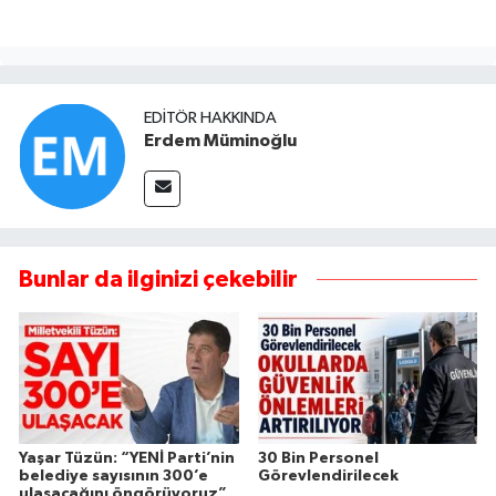
EDITÖR HAKKINDA
Erdem Müminoğlu
Bunlar da ilginizi çekebilir
Yaşar Tüzün: “YENİ Parti’nin
30 Bin Personel
belediye sayısının 300’e
Görevlendirilecek
ulaşacağını öngörüyoruz”