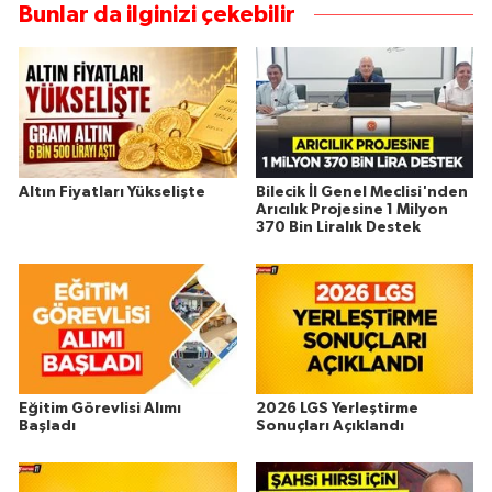
Bunlar da ilginizi çekebilir
Altın Fiyatları Yükselişte
Bilecik İl Genel Meclisi'nden
Arıcılık Projesine 1 Milyon
370 Bin Liralık Destek
Eğitim Görevlisi Alımı
2026 LGS Yerleştirme
Başladı
Sonuçları Açıklandı