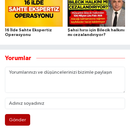
16 İlde Sahte Ekspertiz
Şahsi hırsı için Bilecik halkını
Operasyonu
mı cezalandırıyor?
Yorumlar
Gönder