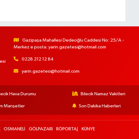
Gazipaşa Mahallesi Dedeoğlu Caddesi No: 25/A -
Merkez e posta:
yarin.gazetesi@hotmail.com
0228 212 12 84
esi
yarin.gazetesi@hotmail.com
lecik Hava Durumu
Bilecik Namaz Vakitleri
m Manşetler
Son Dakika Haberleri
K
OSMANELİ
GÖLPAZARI
RÖPORTAJ
KÜNYE