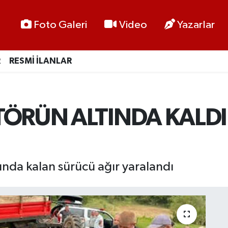
Foto Galeri
Video
Yazarlar
R
RESMİ İLANLAR
TÖRÜN ALTINDA KALDI
tında kalan sürücü ağır yaralandı