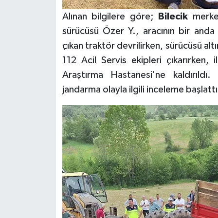
Alınan bilgilere göre;
Bilecik
merkez
sürücüsü Özer Y., aracının bir anda 
çıkan traktör devrilirken, sürücüsü alt
112 Acil Servis ekipleri çıkarırken,
Araştırma Hastanesi'ne kaldırıldı
jandarma olayla ilgili inceleme başlattı