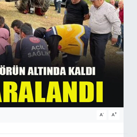
-
+
A
A