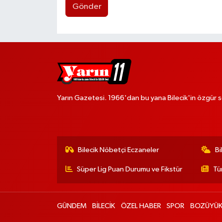
Gönder
Yarın Gazetesi. 1966'dan bu yana Bilecik'in özgür s
Bilecik Nöbetçi Eczaneler
Bi
Süper Lig Puan Durumu ve Fikstür
Tü
GÜNDEM
BİLECİK
ÖZEL HABER
SPOR
BOZÜYÜ