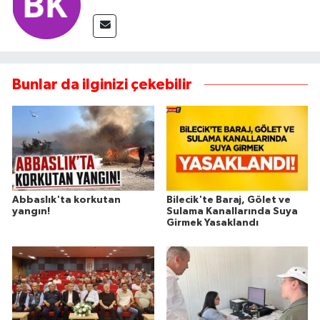
Bunlar da ilginizi çekebilir
Abbaslık'ta korkutan
Bilecik'te Baraj, Gölet ve
yangın!
Sulama Kanallarında Suya
Girmek Yasaklandı