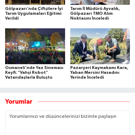
Gölpazarı'nda Çiftçilere İyi
Tarım İl Müdürü Ayvalık,
Tarım Uygulamaları Eğitimi
Gölpazarı TMO Alım
Verildi
Noktasını İnceledi
Osmaneli'nde Yaz Sineması
Pazaryeri Kaymakamı Kara,
Keyfi: "Vahşi Robot"
Yaban Mersini Hasadını
Vatandaşlarla Buluştu
Yerinde İnceledi
Yorumlar