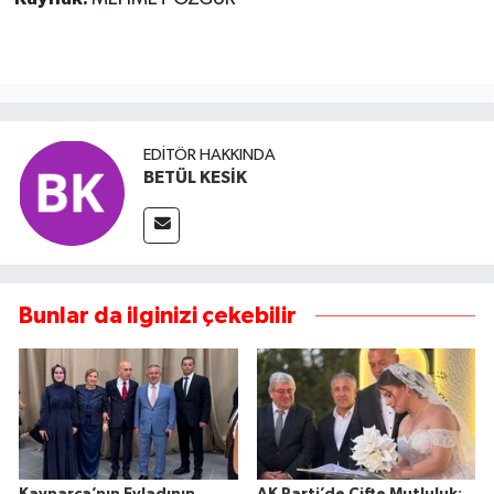
EDITÖR HAKKINDA
BETÜL KESİK
Bunlar da ilginizi çekebilir
Kaynarca’nın Evladının
AK Parti’de Çifte Mutluluk: