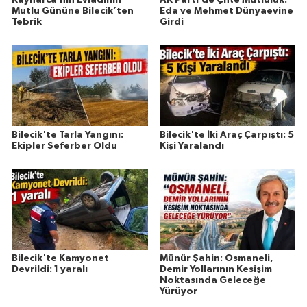
Mutlu Gününe Bilecik’ten
Eda ve Mehmet Dünyaevine
Tebrik
Girdi
Bilecik'te Tarla Yangını:
Bilecik'te İki Araç Çarpıştı: 5
Ekipler Seferber Oldu
Kişi Yaralandı
Bilecik'te Kamyonet
Münür Şahin: Osmaneli,
Devrildi: 1 yaralı
Demir Yollarının Kesişim
Noktasında Geleceğe
Yürüyor