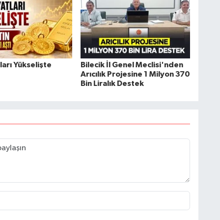
tları Yükselişte
Bilecik İl Genel Meclisi'nden
Arıcılık Projesine 1 Milyon 370
Bin Liralık Destek