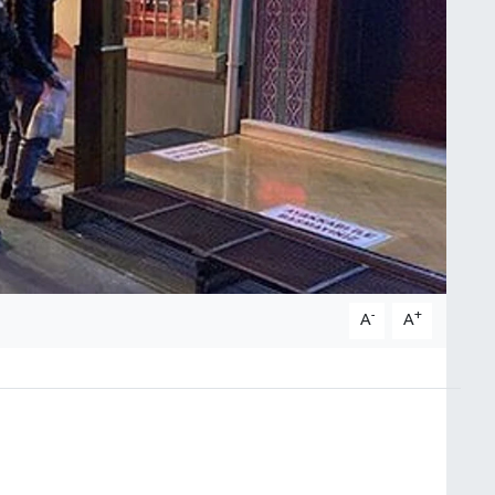
-
+
A
A