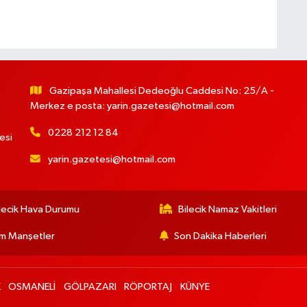
Gazipaşa Mahallesi Dedeoğlu Caddesi No: 25/A -
Merkez e posta:
yarin.gazetesi@hotmail.com
0228 212 12 84
esi
yarin.gazetesi@hotmail.com
lecik Hava Durumu
Bilecik Namaz Vakitleri
m Manşetler
Son Dakika Haberleri
K
OSMANELİ
GÖLPAZARI
RÖPORTAJ
KÜNYE