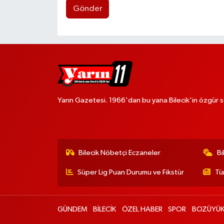
Gönder
Yarın Gazetesi. 1966'dan bu yana Bilecik'in özgür s
Bilecik Nöbetçi Eczaneler
Bi
Süper Lig Puan Durumu ve Fikstür
Tü
GÜNDEM
BİLECİK
ÖZEL HABER
SPOR
BOZÜYÜ