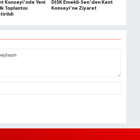
ent Konseyi'nde Yeni
DİSK Emekli-Sen'den Kent
k Toplantısı
Konseyi'ne Ziyaret
irildi