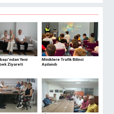
başı'ndan Yeni
Miniklere Trafik Bilinci
ek Ziyareti
Aşılandı