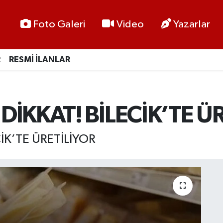
Foto Galeri
Video
Yazarlar
R
RESMİ İLANLAR
İKKAT! BİLECİK’TE ÜR
İK’TE ÜRETİLİYOR