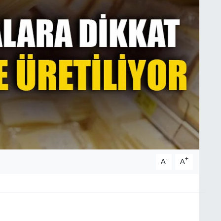
-
+
A
A