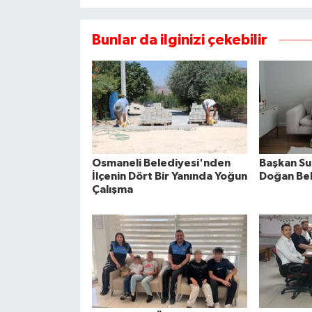
Bunlar da ilginizi çekebilir
Osmaneli Belediyesi'nden
Başkan Su
İlçenin Dört Bir Yanında Yoğun
Doğan Beb
Çalışma