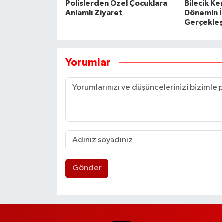
Polislerden Özel Çocuklara
Bilecik K
Anlamlı Ziyaret
Dönemin İl
Gerçekleşt
Yorumlar
Gönder