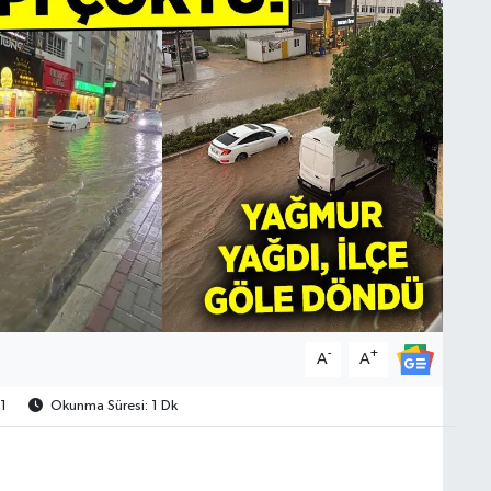
-
+
A
A
1
Okunma Süresi: 1 Dk