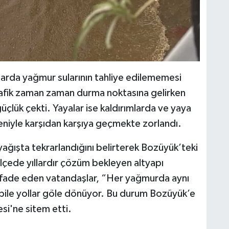
alarda yağmur sularının tahliye edilememesi
trafik zaman zaman durma noktasına gelirken
güçlük çekti. Yayalar ise kaldırımlarda ve yaya
edeniyle karşıdan karşıya geçmekte zorlandı.
ağışta tekrarlandığını belirterek Bozüyük’teki
İlçede yıllardır çözüm bekleyen altyapı
ni ifade eden vatandaşlar, “Her yağmurda aynı
 bile yollar göle dönüyor. Bu durum Bozüyük’e
si'ne sitem etti.