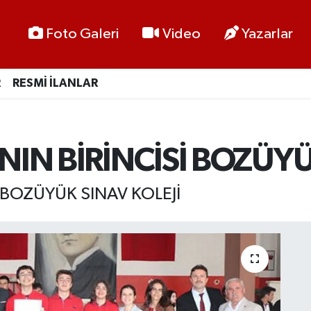
Foto Galeri
Video
Yazarlar
R
RESMİ İLANLAR
NIN BİRİNCİSİ BOZÜYÜ
İ BOZÜYÜK SINAV KOLEJİ