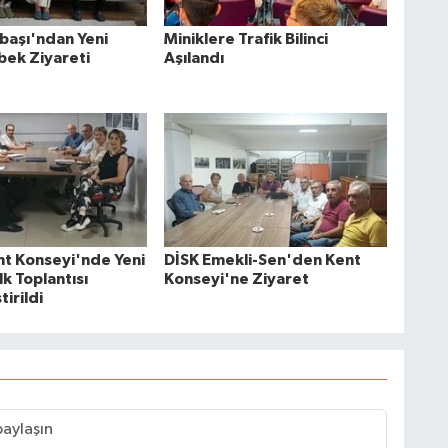
başı'ndan Yeni
Miniklere Trafik Bilinci
ek Ziyareti
Aşılandı
ent Konseyi'nde Yeni
DİSK Emekli-Sen'den Kent
k Toplantısı
Konseyi'ne Ziyaret
irildi