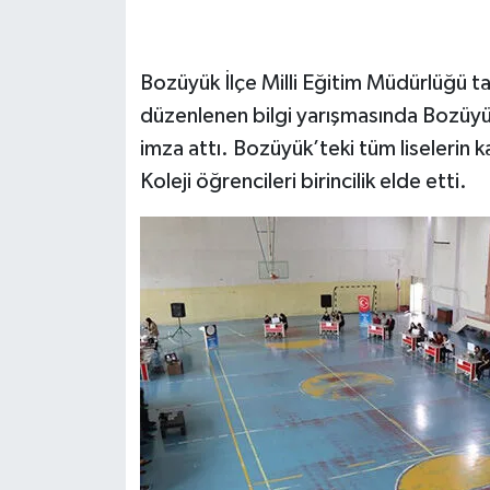
Bozüyük İlçe Milli Eğitim Müdürlüğü t
düzenlenen bilgi yarışmasında Bozüyük
imza attı. Bozüyük’teki tüm liselerin k
Koleji öğrencileri birincilik elde etti.