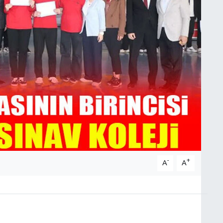
-
+
A
A