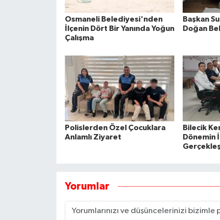
Osmaneli Belediyesi'nden
Başkan Su
İlçenin Dört Bir Yanında Yoğun
Doğan Beb
Çalışma
Polislerden Özel Çocuklara
Bilecik K
Anlamlı Ziyaret
Dönemin İl
Gerçekleşt
Yorumlar