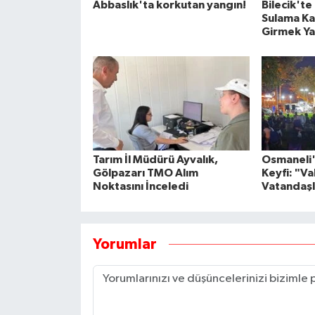
Abbaslık'ta korkutan yangın!
Bilecik'te
Sulama Ka
Girmek Ya
Tarım İl Müdürü Ayvalık,
Osmaneli'
Gölpazarı TMO Alım
Keyfi: "V
Noktasını İnceledi
Vatandaşl
Yorumlar