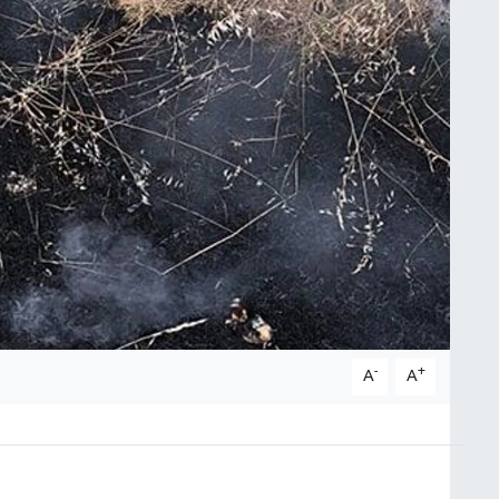
-
+
A
A