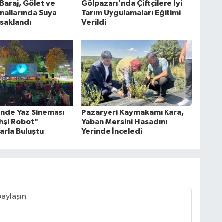
 Baraj, Gölet ve
Gölpazarı'nda Çiftçilere İyi
nallarında Suya
Tarım Uygulamaları Eğitimi
saklandı
Verildi
nde Yaz Sineması
Pazaryeri Kaymakamı Kara,
ahşi Robot"
Yaban Mersini Hasadını
arla Buluştu
Yerinde İnceledi