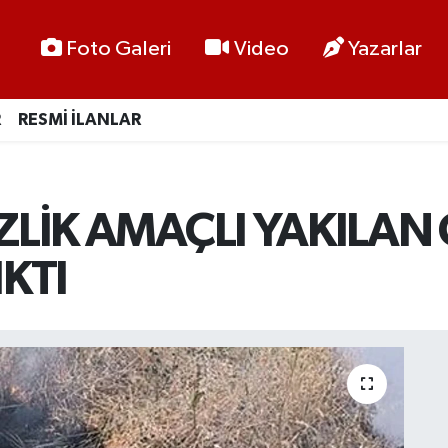
Foto Galeri
Video
Yazarlar
R
RESMİ İLANLAR
İZLİK AMAÇLI YAKILAN
KTI