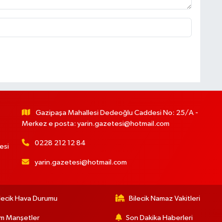
Gazipaşa Mahallesi Dedeoğlu Caddesi No: 25/A -
Merkez e posta:
yarin.gazetesi@hotmail.com
0228 212 12 84
esi
yarin.gazetesi@hotmail.com
lecik Hava Durumu
Bilecik Namaz Vakitleri
m Manşetler
Son Dakika Haberleri