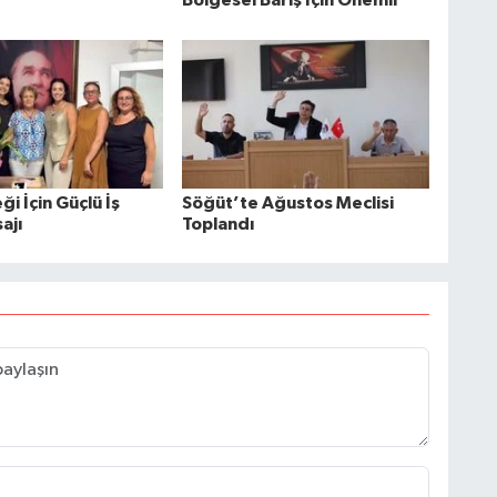
Bölgesel Barış İçin Önemli”
i İçin Güçlü İş
Söğüt’te Ağustos Meclisi
ajı
Toplandı