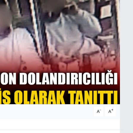
-
+
A
A