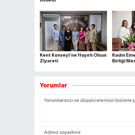
Dinledi
Kent Konseyi’ne Hayırlı Olsun
Kadın Emeğ
Ziyareti
Birliği Mes
Yorumlar