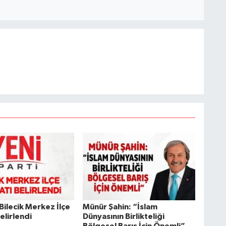
 Bilecik Merkez İlçe
Münür Şahin: “İslam
Belirlendi
Dünyasının Birlikteliği