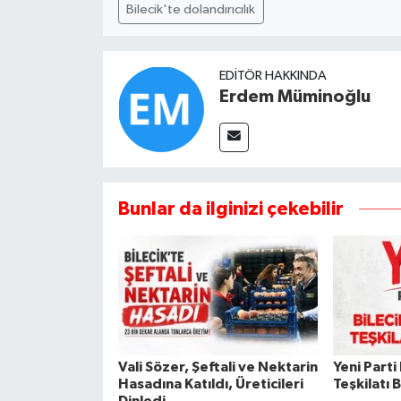
Bilecik'te dolandırıcılık
EDITÖR HAKKINDA
Erdem Müminoğlu
Bunlar da ilginizi çekebilir
Vali Sözer, Şeftali ve Nektarin
Yeni Parti
Hasadına Katıldı, Üreticileri
Teşkilatı 