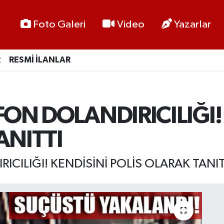
Foto Galeri
Video
Yazarlar
R
RESMİ İLANLAR
FON DOLANDIRICILIĞI!
ANITTI
ICILIĞI! KENDİSİNİ POLİS OLARAK TANIT