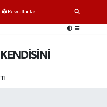
Resmi İlanlar
 KENDİSİNİ
TI