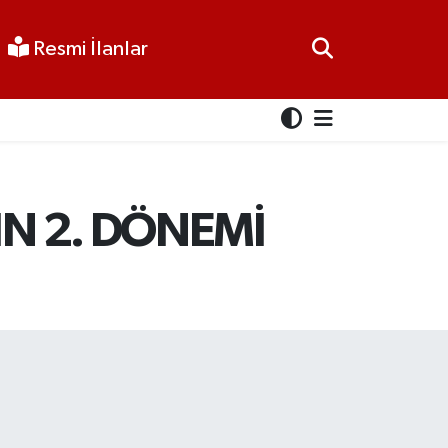
Resmi İlanlar
N 2. DÖNEMİ