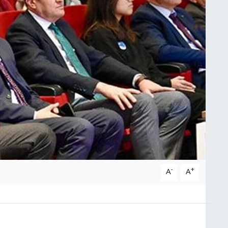
-
+
A
A