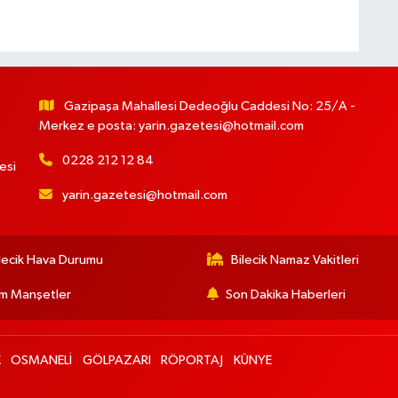
Gazipaşa Mahallesi Dedeoğlu Caddesi No: 25/A -
Merkez e posta:
yarin.gazetesi@hotmail.com
0228 212 12 84
esi
yarin.gazetesi@hotmail.com
lecik Hava Durumu
Bilecik Namaz Vakitleri
m Manşetler
Son Dakika Haberleri
K
OSMANELİ
GÖLPAZARI
RÖPORTAJ
KÜNYE