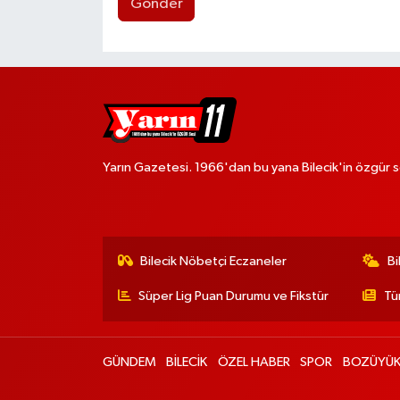
Gönder
Yarın Gazetesi. 1966'dan bu yana Bilecik'in özgür s
Bilecik Nöbetçi Eczaneler
Bi
Süper Lig Puan Durumu ve Fikstür
Tü
GÜNDEM
BİLECİK
ÖZEL HABER
SPOR
BOZÜYÜ