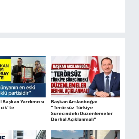
 Başkan Yardımcısı
Başkan Arslanboğa:
ecik’te
"Terörsüz Türkiye
Sürecindeki Düzenlemeler
Derhal Açıklanmalı"