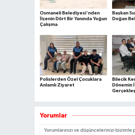
Osmaneli Belediyesi'nden
Başkan Su
İlçenin Dört Bir Yanında Yoğun
Doğan Beb
Çalışma
Polislerden Özel Çocuklara
Bilecik K
Anlamlı Ziyaret
Dönemin İl
Gerçekleşt
Yorumlar