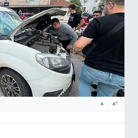
-
+
A
A