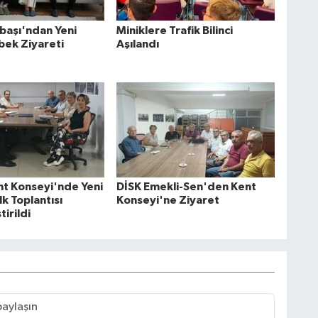
başı'ndan Yeni
Miniklere Trafik Bilinci
ek Ziyareti
Aşılandı
ent Konseyi'nde Yeni
DİSK Emekli-Sen'den Kent
k Toplantısı
Konseyi'ne Ziyaret
irildi