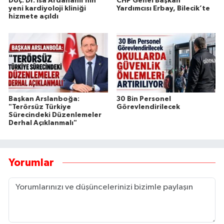
Doç. Dr. İsa Ardahanlı’nın
CHP Genel Başkan
yeni kardiyoloji kliniği
Yardımcısı Erbay, Bilecik’te
hizmete açıldı
Başkan Arslanboğa:
30 Bin Personel
"Terörsüz Türkiye
Görevlendirilecek
Sürecindeki Düzenlemeler
Derhal Açıklanmalı"
Yorumlar