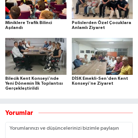
Miniklere Trafik Bilinci
Polislerden Özel Çocuklara
Aşılandı
Anlamlı Ziyaret
Bilecik Kent Konseyi'nde
DİSK Emekli-Sen'den Kent
Yeni Dönemin İlk Toplantısı
Konseyi'ne Ziyaret
Gerçekleştirildi
Yorumlar