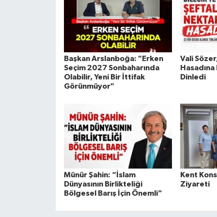
Başkan Arslanboğa: "Erken
Vali Sözer
Seçim 2027 Sonbaharında
Hasadına K
Olabilir, Yeni Bir İttifak
Dinledi
Görünmüyor"
Münür Şahin: “İslam
Kent Kons
Dünyasının Birlikteliği
Ziyareti
Bölgesel Barış İçin Önemli”