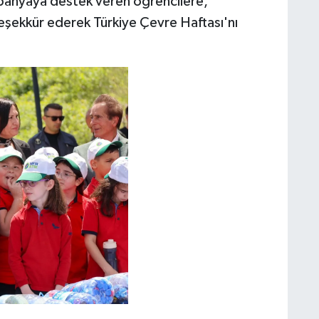
panyaya destek veren öğrencilere,
eşekkür ederek Türkiye Çevre Haftası'nı