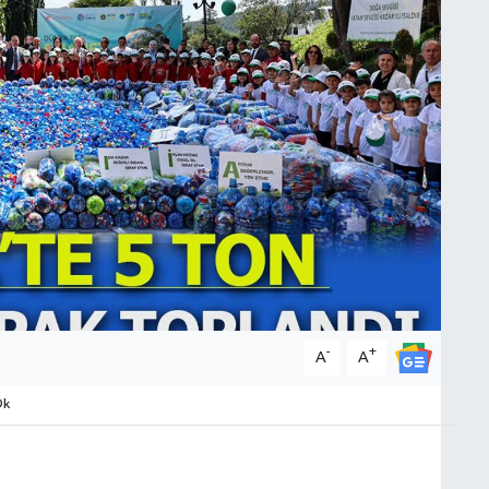
-
+
A
A
Dk