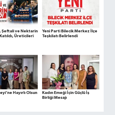
, Şeftali ve Nektarin
Yeni Parti Bilecik Merkez İlçe
atıldı, Üreticileri
Teşkilatı Belirlendi
eyi’ne Hayırlı Olsun
Kadın Emeği İçin Güçlü İş
Birliği Mesajı