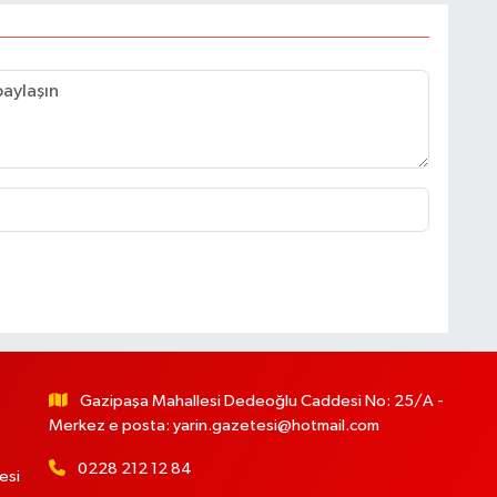
Gazipaşa Mahallesi Dedeoğlu Caddesi No: 25/A -
Merkez e posta:
yarin.gazetesi@hotmail.com
0228 212 12 84
esi