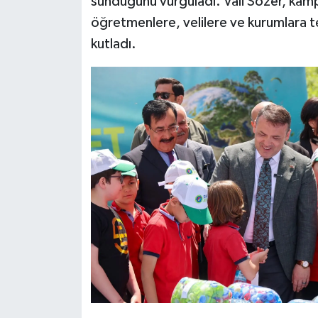
sunduğunu vurguladı. Vali Sözer, kam
öğretmenlere, velilere ve kurumlara t
kutladı.