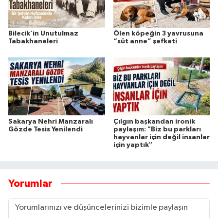
Bilecik’in Unutulmaz
Ölen köpeğin 3 yavrusuna
Tabakhaneleri
“süt anne” şefkati
Sakarya Nehri Manzaralı
Çılgın başkandan ironik
Gözde Tesis Yenilendi
paylaşım: "Biz bu parkları
hayvanlar için değil insanlar
için yaptık"
Yorumlar